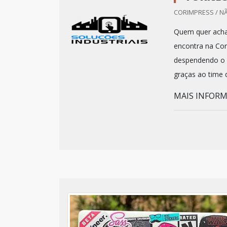
CORIMPRESS / N
Quem quer acha
encontra na Cor
despendendo o q
graças ao time d
MAIS INFORM