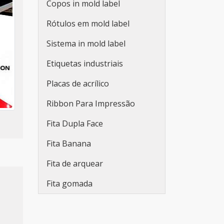
Copos in mold label
Adesivos personalizados
Rótulos em mold label
para embalagens
Sistema in mold label
Fabricante de etiquetas
adesivas promocionais
Etiquetas industriais
Etiqueta adesiva redonda
Placas de acrílico
personalizada
Ribbon Para Impressão
Rolo de adesivo
Fita Dupla Face
personalizado
Fita Banana
Etiqueta adesiva branca
Fita de arquear
Etiqueta adesiva branca a4
Fita gomada
Lacre de segurança adesivo
Adesivo lacre de segurança