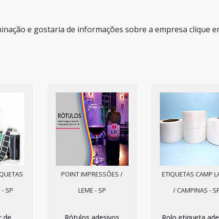
minação e gostaria de informações sobre a empresa clique 
IQUETAS
POINT IMPRESSÕES /
ETIQUETAS CAMP L
 - SP
LEME - SP
/ CAMPINAS - S
r de
Rótulos adesivos
Rolo etiqueta ade