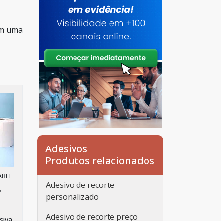
em uma
Adesivos
Produtos relacionados
ABEL
Adesivo de recorte
P
personalizado
Adesivo de recorte preço
siva