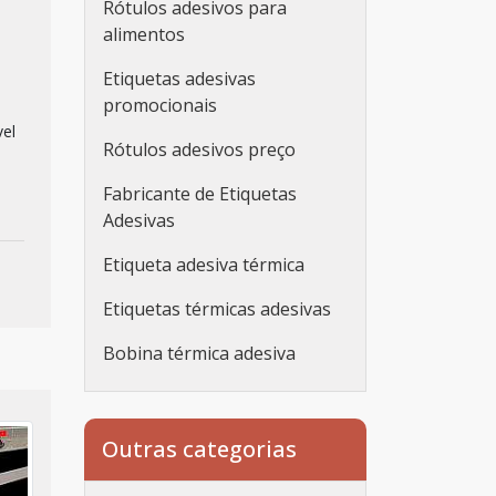
Rótulos adesivos para
alimentos
Etiquetas adesivas
promocionais
vel
Rótulos adesivos preço
Fabricante de Etiquetas
Adesivas
Etiqueta adesiva térmica
Etiquetas térmicas adesivas
Bobina térmica adesiva
Etiqueta adesiva
personalizada
Outras categorias
Etiqueta adesiva
personalizada rolo