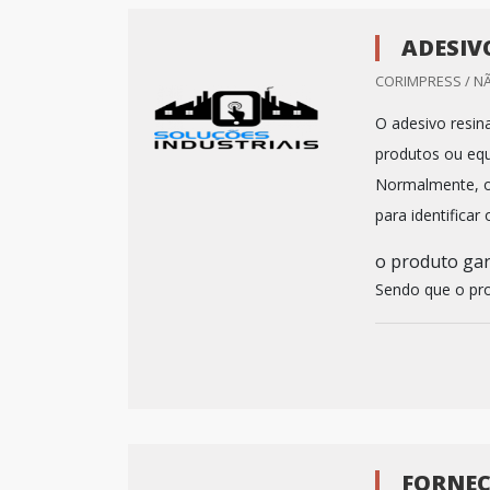
ADESIV
CORIMPRESS / N
O adesivo resin
produtos ou equ
Normalmente, o a
para identifica
o produto gar
Sendo que o prod
FORNEC