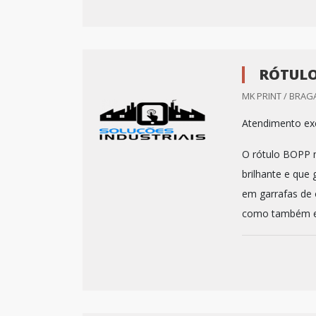
RÓTULO
MK PRINT / BRAG
Atendimento exc
O rótulo BOPP m
brilhante e que
em garrafas de 
como também em