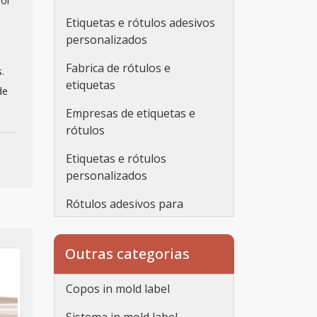
hor
Etiquetas e rótulos adesivos
personalizados
Fabrica de rótulos e
.
etiquetas
de
Empresas de etiquetas e
rótulos
Etiquetas e rótulos
personalizados
Rótulos adesivos para
embalagens
Rótulos adesivos
Outras categorias
transparentes
Copos in mold label
Rótulos personalizados
adesivos