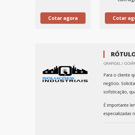
Cotar agora
Cotar ag
RÓTULO
GRAFIGEL / GOIÂN
Para o cliente 
negócio. Solici
sofisticação, qu
É importante le
especializadas n