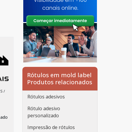
Rótulos em mold label
Produtos relacionados
S /
Rótulos adesivos
Rótulo adesivo
personalizado
zado
Impressão de rótulos