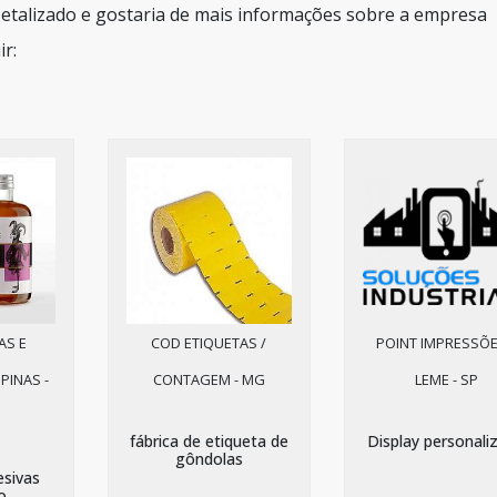
etalizado e gostaria de mais informações sobre a empresa
r:
AS E
COD ETIQUETAS /
POINT IMPRESSÕE
PINAS -
CONTAGEM - MG
LEME - SP
fábrica de etiqueta de
Display personali
gôndolas
esivas
o