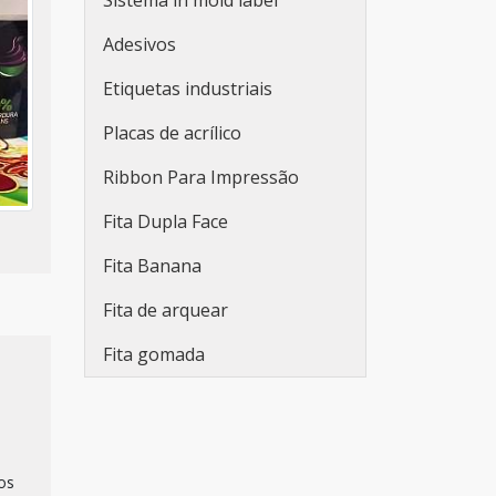
Sistema in mold label
Rótulos plásticos adesivos
Adesivos
Rótulos adesivos e etiquetas
Etiquetas industriais
Rótulos adesivos para
Placas de acrílico
indústria de bebidas
Ribbon Para Impressão
Empresa fabricante de
rótulos
Fita Dupla Face
Fabricantes de rótulos
Fita Banana
adesivos
Fita de arquear
Empresas de rótulos
Fita gomada
adesivos
Fabricantes de rótulos
Venda de rótulos
personalizados
os