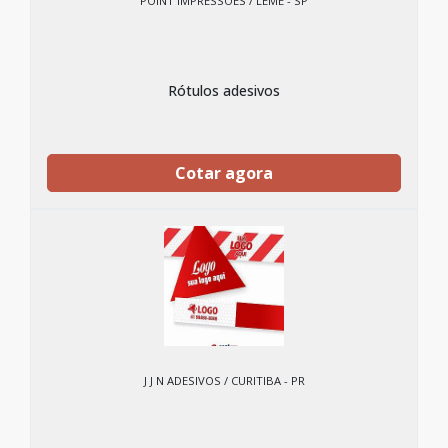
POINT IMPRESSÕES / LEME - SP
Rótulos adesivos
Cotar agora
J J N ADESIVOS / CURITIBA - PR