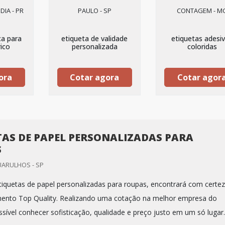
DIA - PR
PAULO - SP
CONTAGEM - M
ca para
etiqueta de validade
etiquetas adesi
rico
personalizada
coloridas
ora
Cotar agora
Cotar agor
TAS DE PAPEL PERSONALIZADAS PARA
S
UARULHOS - SP
iquetas de papel personalizadas para roupas, encontrará com certe
mento Top Quality. Realizando uma cotação na melhor empresa do
sível conhecer sofisticação, qualidade e preço justo em um só lugar.