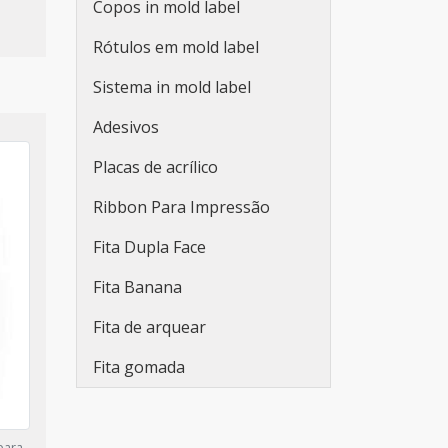
Painel Elétrico
Copos in mold label
Plaquetas de Acrílico para
Rótulos em mold label
Painel Elétrico
Sistema in mold label
Tags de Identificação Em
Adesivos
Acrílico
Placas de acrílico
Plaquetas para
Equipamentos
Ribbon Para Impressão
Plaqueta para Painel Elétrico
Fita Dupla Face
Plaqueta Acrílico para Painel
Fita Banana
Elétrico 50x20mm
Fita de arquear
Plaquinha Acrílico para Painel
Elétrico
Fita gomada
Etiqueta acrílica para painel
elétrico
para