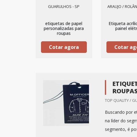
GUARULHOS - SP
ARAUJO / ROLÂN
etiquetas de papel
Etiqueta acríli
personalizadas para
painel elét
roupas
Cotar agora
Cotar ag
ETIQUE
ROUPA
TOP QUALITY / G
Buscando por et
na líder do seg
segmento, é pos