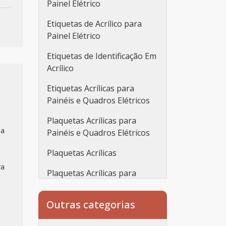
Painel Elétrico
Etiquetas de Acrílico para
Painel Elétrico
Etiquetas de Identificação Em
Acrílico
Etiquetas Acrílicas para
Painéis e Quadros Elétricos
Plaquetas Acrílicas para
ia
Painéis e Quadros Elétricos
Plaquetas Acrílicas
ra
Plaquetas Acrílicas para
Automação
Outras categorias
Plaquetas de Acrílico Com
Gravação Baixo Relevo para