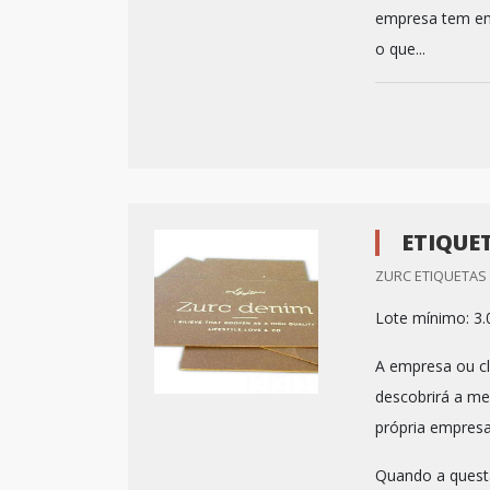
empresa tem em 
o que...
ETIQUE
ZURC ETIQUETAS 
Lote mínimo: 3.
A empresa ou cl
descobrirá a m
própria empresa
Quando a questã