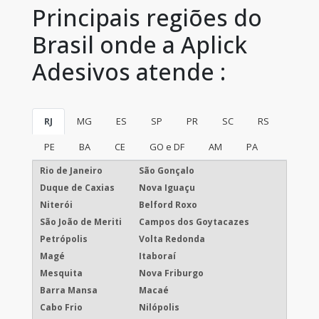
Principais regiões do
Brasil onde a Aplick
Adesivos atende :
RJ
MG
ES
SP
PR
SC
RS
PE
BA
CE
GO e DF
AM
PA
Rio de Janeiro
São Gonçalo
Duque de Caxias
Nova Iguaçu
Niterói
Belford Roxo
São João de Meriti
Campos dos Goytacazes
Petrópolis
Volta Redonda
Magé
Itaboraí
Mesquita
Nova Friburgo
Barra Mansa
Macaé
Cabo Frio
Nilópolis