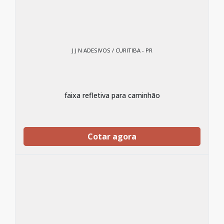
J J N ADESIVOS / CURITIBA - PR
faixa refletiva para caminhão
Cotar agora