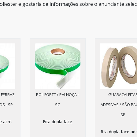
poliester e gostaria de informações sobre o anunciante sele
 FERRAZ
POLIFORTT / PALHOÇA -
GUARAÇAI FITA
S - SP
SC
ADESIVAS / SÃO PA
SP
ce acm
Fita dupla face
fita dupla face ad