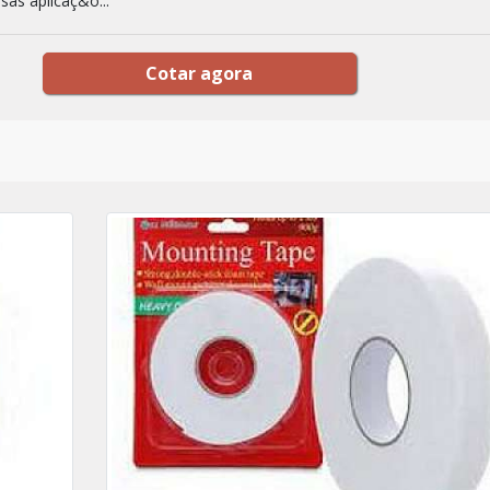
sas aplicaç&o...
Cotar agora