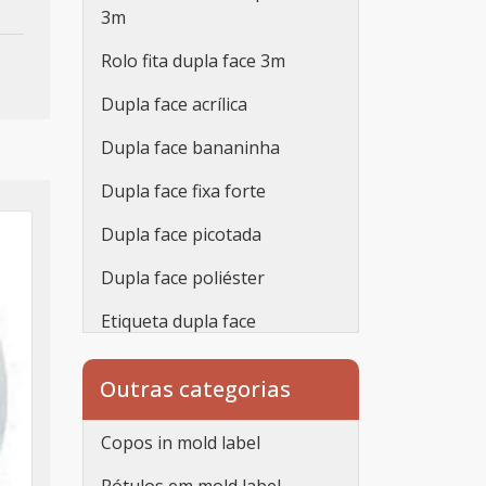
3m
Rolo fita dupla face 3m
Dupla face acrílica
Dupla face bananinha
Dupla face fixa forte
Dupla face picotada
Dupla face poliéster
Etiqueta dupla face
Fabricante de fita dupla face
Outras categorias
Fita dupla face 10mm
Copos in mold label
Fita dupla face 19mm x 20m