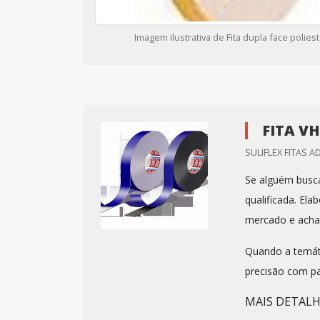
Imagem ilustrativa de Fita dupla face polies
FITA V
SULIFLEX FITAS A
Se alguém busca
qualificada. El
mercado e acha
Quando a temátic
precisão com p
MAIS DETALHE