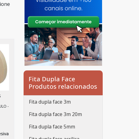
cione
Fita Dupla Face
Produtos relacionados
S
Fita dupla face 3m
ULO -
Fita dupla face 3m 20m
Fita dupla face 5mm
esiva