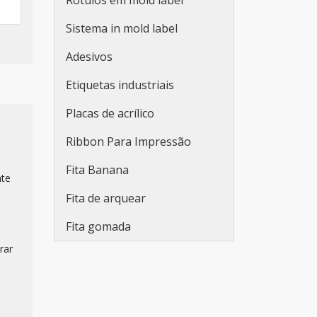
Rótulos em mold label
Fita dupla face 25mm
Sistema in mold label
Fita dupla face vhb
Adesivos
Fita vhb dupla face
Etiquetas industriais
Fita adesiva espuma dupla
face
Placas de acrílico
Adesivo dupla face para
Ribbon Para Impressão
tecido
Fita Banana
nte
Fita dupla face vhb extra
forte
Fita de arquear
Fita gomada
trar