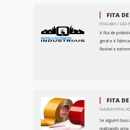
FITA DE
FITACABO / SÃO 
A fita de polié
geral e é fabri
flexível e extr
FITA DE
SULIFLEX FITAS AD
Se alguém busca
realizando uma 