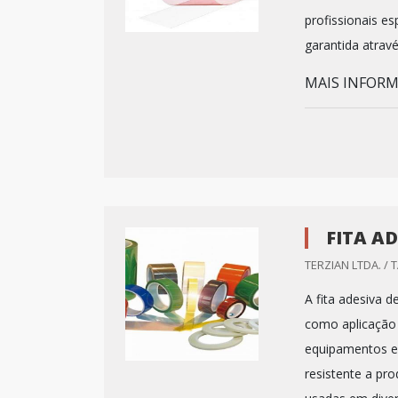
profissionais es
garantida atrav
MAIS INFORMA
FITA AD
TERZIAN LTDA. / 
A fita adesiva d
como aplicação 
equipamentos el
resistente a pro