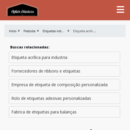
E
tiquetas industriais
E
tiqueta acrílica com corte a laser em sp
Início
Produtos
Buscas relacionadas:
Etiqueta acrílica para industria
Fornecedores de ribbons e etiquetas
Empresa de etiqueta de composição personalizada
Rolo de etiquetas adesivas personalizadas
Fabrica de etiquetas para balanças