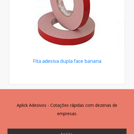
Fita adesiva dupla face banana
Aplick Adesivos - Cotações rápidas com dezenas de
empresas.