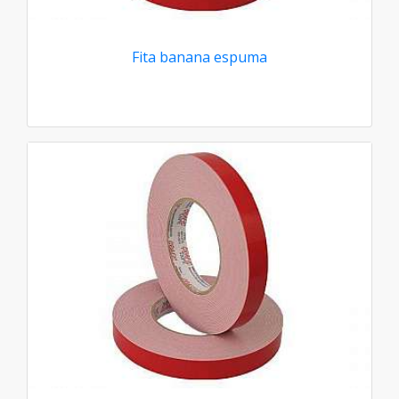
Fita banana espuma