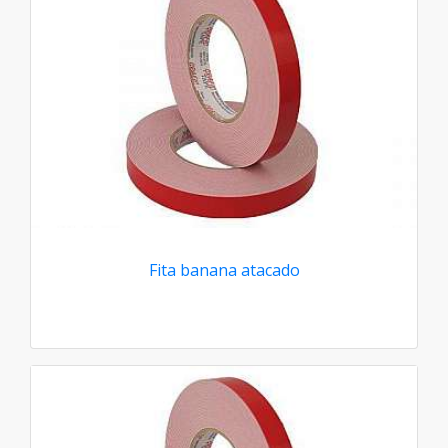
Fita banana atacado