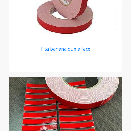
Fita banana dupla face