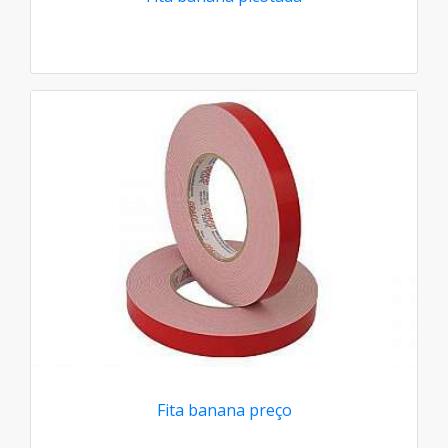
Fita banana preço