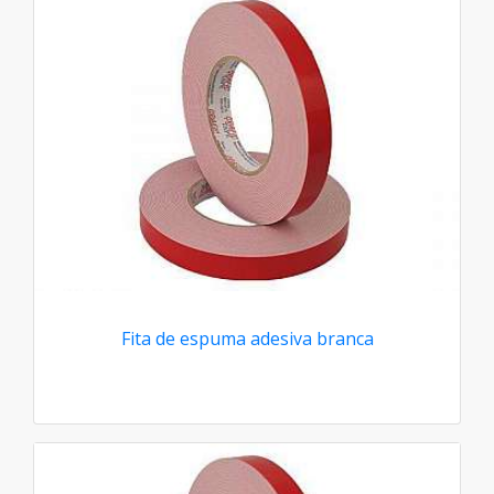
Fita de espuma adesiva branca