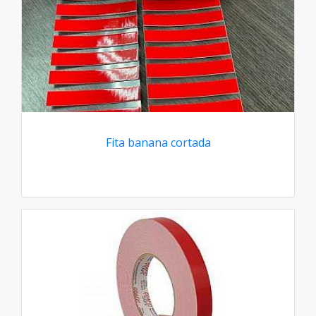
Fita banana cortada