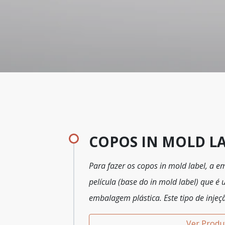
COPOS IN MOLD L
Para fazer os copos in mold label, a e
película (base do in mold label) que é
embalagem plástica. Este tipo de injeç
label só pode ser feita com uma ferra
Ver Produ