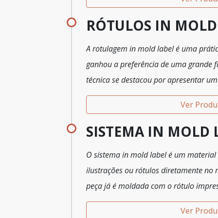
tipo de atividade.
RÓTULOS IN MOLD
A rotulagem in mold label é uma práti
ganhou a preferência de uma grande fat
técnica se destacou por apresentar um
que pode ser encontrado facilmente e
Ver Produ
SISTEMA IN MOLD 
O sistema in mold label é um material 
ilustrações ou rótulos diretamente no 
peça já é moldada com o rótulo impres
aplicação de rótulos adesivos, gravaçõ
Ver Produ
screen. Esse processo é executado por