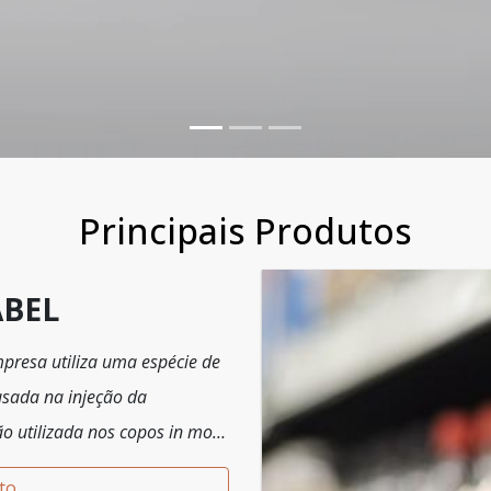
Principais Produtos
ABEL
mpresa utiliza uma espécie de
 usada na injeção da
ão utilizada nos copos in mold
menta apropriada para este
to