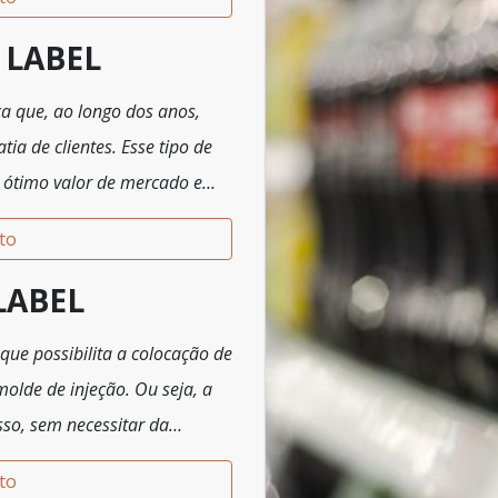
 LABEL
ca que, ao longo dos anos,
ia de clientes. Esse tipo de
 ótimo valor de mercado e
m empresas especializadas.
to
LABEL
que possibilita a colocação de
molde de injeção. Ou seja, a
so, sem necessitar da
es ou impressões em silk
to
 sistemas semiautomáticos ou