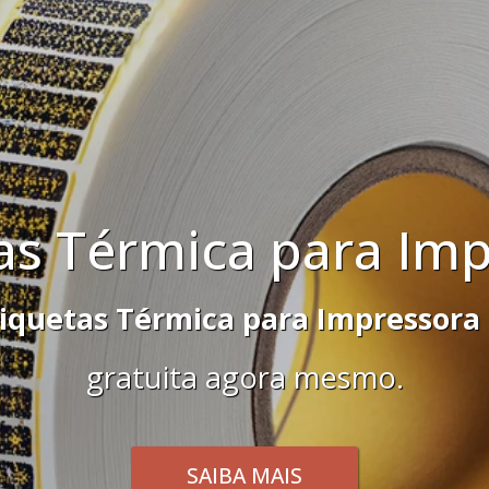
Rótulos in mold la
e
Rótulos in mold label
e faça uma c
mesmo.
SAIBA MAIS